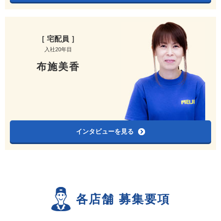
［ 宅配員 ］
入社20年目
布施美香
インタビューを見る
各店舗 募集要項