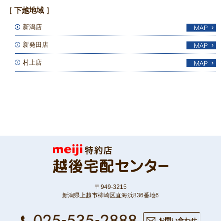
［ 下越地域 ］
新潟店
新発田店
村上店
〒949-3215
新潟県上越市柿崎区直海浜836番地6
お問い合わせ