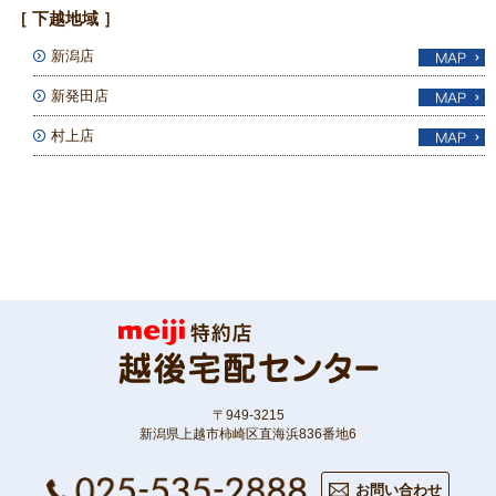
［ 下越地域 ］
新潟店
新発田店
村上店
〒949-3215
新潟県上越市柿崎区直海浜836番地6
お問い合わせ