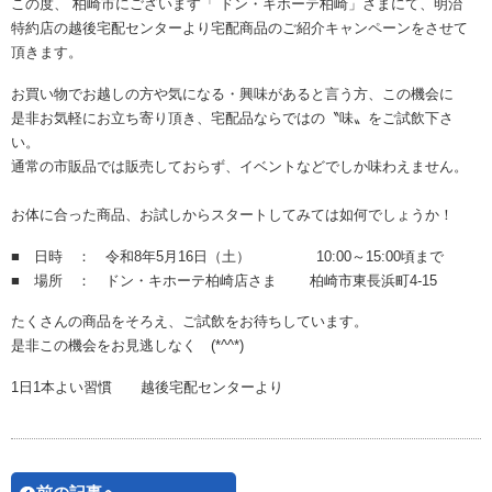
この度、 柏崎市にございます「 ドン・キホーテ柏崎」さまにて、明治
特約店の越後宅配センターより宅配商品のご紹介キャンペーンをさせて
頂きます。
お買い物でお越しの方や気になる・興味があると言う方、この機会に
是非お気軽にお立ち寄り頂き、宅配品ならではの〝味〟をご試飲下さ
い。
通常の市販品では販売しておらず、イベントなどでしか味わえません。
お体に合った商品、お試しからスタートしてみては如何でしょうか！
■ 日時 ： 令和8年5月16日（土） 10:00～15:00頃まで
■ 場所 ： ドン・キホーテ柏崎店さま 柏崎市東長浜町4-15
たくさんの商品をそろえ、ご試飲をお待ちしています。
是非この機会をお見逃しなく (*^^*)
1日1本よい習慣 越後宅配センターより